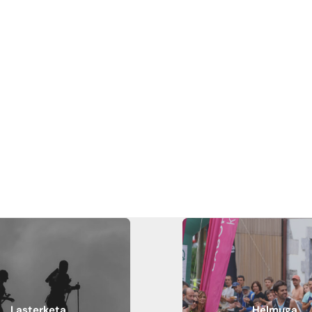
Lasterketa
Helmuga