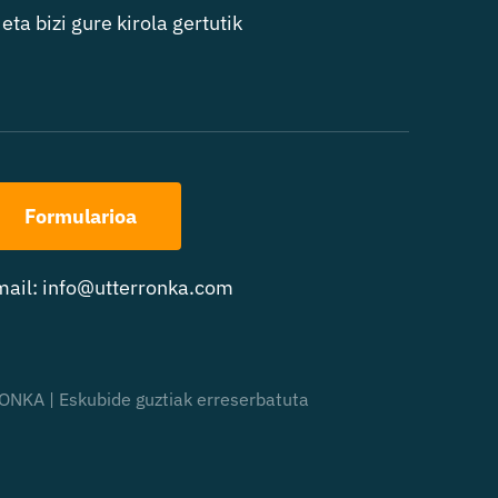
eta bizi gure kirola gertutik
Formularioa
mail:
info@utterronka.com
NKA | Eskubide guztiak erreserbatuta