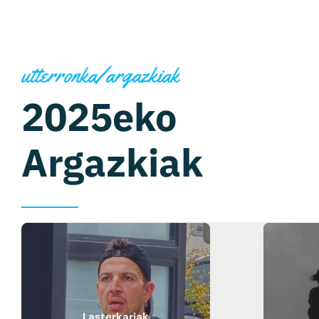
utterronka/argazkiak
2025eko
Argazkiak
Lasterkariak