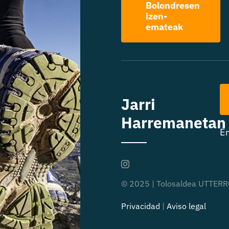
Bolondresen
izen-
emateak
Jarri
Harremanetan
E
© 2025 | Tolosaldea UTTERRO
Privacidad
|
Aviso legal