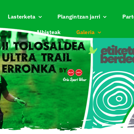
Lasterketa
Plangintzan jarri
Part
Albisteak
Galeria