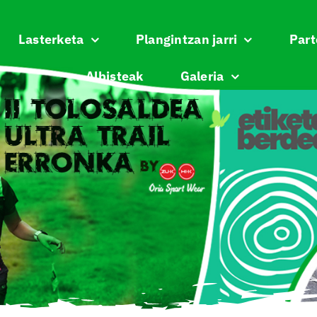
Lasterketa
Plangintzan jarri
Part
Albisteak
Galeria