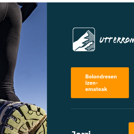
Bolondresen
izen-
emateak