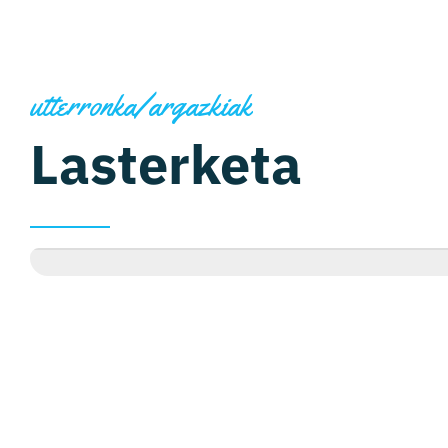
utterronka/argazkiak
Lasterketa