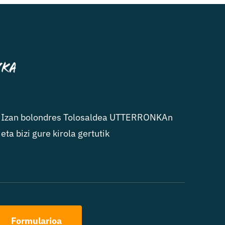
Izan bolondres Tolosaldea UTTERRONKAn
eta bizi gure kirola gertutik
Formularioa