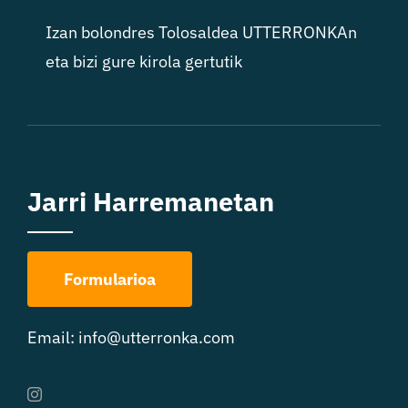
Izan bolondres Tolosaldea UTTERRONKAn
eta bizi gure kirola gertutik
Jarri Harremanetan
Formularioa
Email:
info@utterronka.com