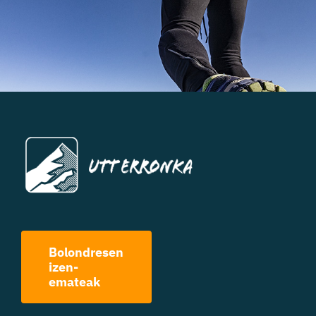
Bolondresen
izen-
emateak