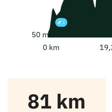
1
50 m
0 km
19,
81 km